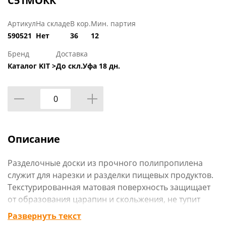
С51МОКК
Артикул
На складе
В кор.
Мин. партия
590521
Нет
36
12
Бренд
Доставка
Каталог KIT >
До скл.Уфа 18 дн.
Описание
Разделочные доски из прочного полипропилена
служит для нарезки и разделки пищевых продуктов.
Текстурированная матовая поверхность защищает
от образования царапин и скольжения, не тупит
лезвие ножа. Доски легко мыть, в т.ч. в
Развернуть текст
посудомоечной машине, они не впитывают запахи и