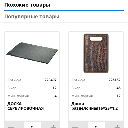
Похожие товары
не окрашиваются от продуктов.
Популярные товары
Артикул
223407
Артикул
226182
В кор.
12
В кор.
48
Мин. партия
4
Мин. партия
12
ДОСКА
Доска
СЕРВИРОВОЧНАЯ
разделочная16*25*1.2
AGNESS, MIDHIGHT,
СМ
20*30 СМ, БЕЗ
УПАКОВКИ, КОР=12ШТ.