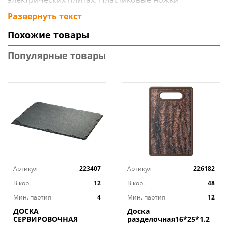
предотвращают скольжение и обеспечивают
Развернуть текст
термоизолирующие свойства.
Похожие товары
Изготовлена из стекла, гигиенична, не впитывает
запахи и легко моется, в том числе в посудомоечной
Популярные товары
машине.
Размер 18х28см.
Артикул
223407
Артикул
226182
В кор.
12
В кор.
48
Мин. партия
4
Мин. партия
12
ДОСКА
Доска
СЕРВИРОВОЧНАЯ
разделочная16*25*1.2
AGNESS, MIDHIGHT,
СМ