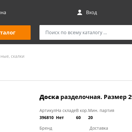
ина
Вход
талог
ные, скалки
Доска
разделочная. Размер 29
Артикул
На складе
В кор.
Мин. партия
396810
Нет
60
20
Бренд
Доставка