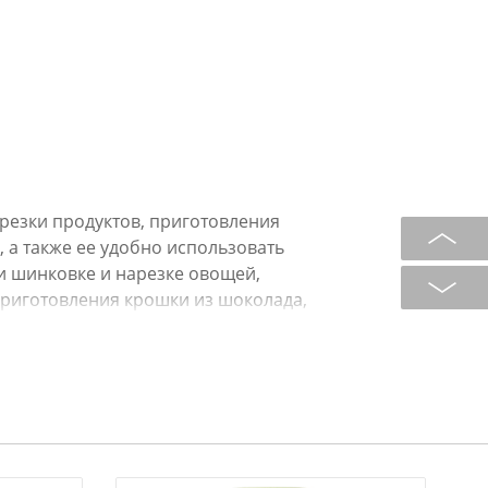
арезки продуктов, приготовления
, а также ее удобно использовать
ри шинковке и нарезке овощей,
 приготовления крошки из шоколада,
терских изделий.
ипропилена обладают
ысокими гигиеническими
егко моются, при хранении
а позволит разместить доску на
е каждого применения промыть