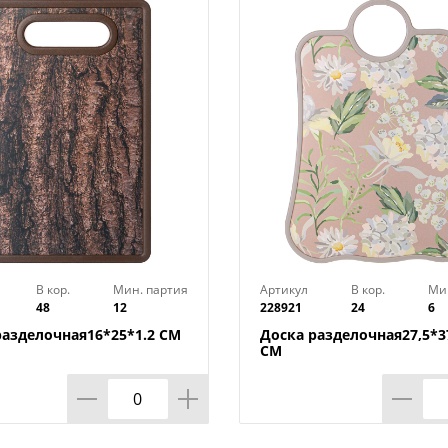
мягкой щеткой или губкой с жидким м
посудомоечной машине.
Изготовлено из пластмассы (полипропи
В кор.
Мин. партия
Артикул
В кор.
Ми
48
12
228921
24
6
разделочная16*25*1.2 СМ
Доска разделочная27,5*37
СМ