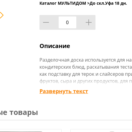
Каталог МУЛЬТИДОМ >
До скл.Уфа 18 дн.
Описание
Разделочная доска используется для н
кондитерских блюд, раскатывания теста
как подставку для терок и слайсеров п
фруктов, сыра и других продуктов, для
печенья в процессе оформления конди
Развернуть текст
Пластиковые кулинарные доски из пол
износостойкостью, характеризуются в
показателями - не впитывают запахи, л
ые товары
занимают минимум места. Удобная ручк
вертикальной поверхности.
Перед первым использованием и посл