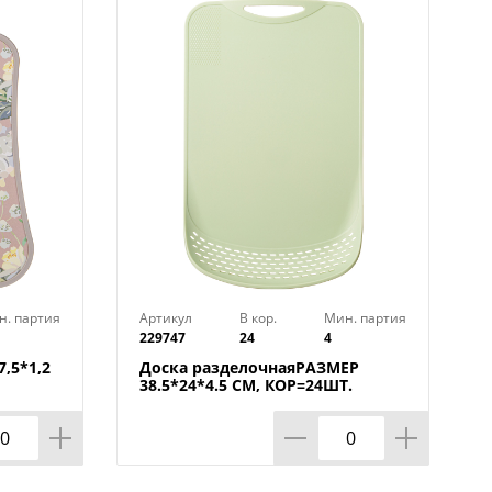
оющим средством. Можно мыть в
лен). Размер 29х19см.
н. партия
Артикул
В кор.
Мин. партия
229747
24
4
,5*1,2
Доска разделочнаяРАЗМЕР
38.5*24*4.5 СМ, КОР=24ШТ.
МАЛ.УП.=12ШТ