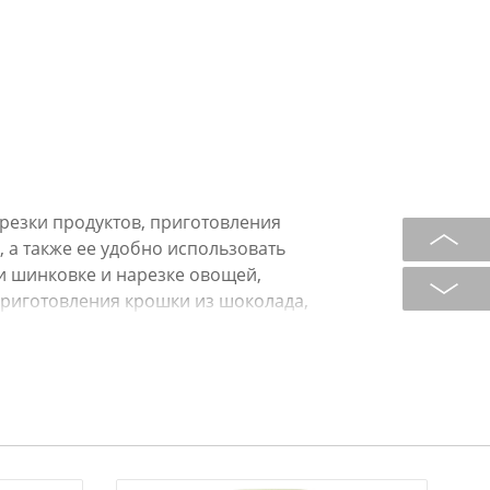
арезки продуктов, приготовления
, а также ее удобно использовать
ри шинковке и нарезке овощей,
 приготовления крошки из шоколада,
терских изделий.
лен). Размер 28х19см.
ипропилена обладают
ысокими гигиеническими
егко моются, при хранении
а позволит разместить доску на