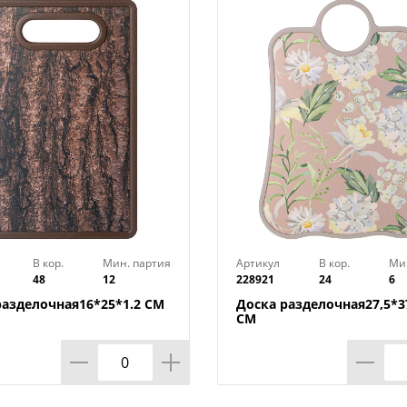
В кор.
Мин. партия
Артикул
В кор.
Ми
48
12
228921
24
6
разделочная16*25*1.2 СМ
Доска разделочная27,5*37
СМ