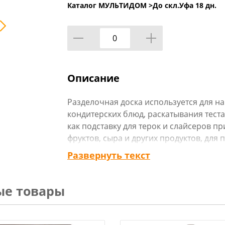
Каталог МУЛЬТИДОМ >
До скл.Уфа 18 дн.
Описание
Разделочная доска используется для н
кондитерских блюд, раскатывания теста
как подставку для терок и слайсеров п
фруктов, сыра и других продуктов, для
печенья в процессе оформления конди
Развернуть текст
Изготовлена из пластмассы (полипропи
Пластиковые кулинарные доски из пол
износостойкостью, характеризуются в
ые товары
показателями - не впитывают запахи, л
занимают минимум места. Удобная ручк
вертикальной поверхности.