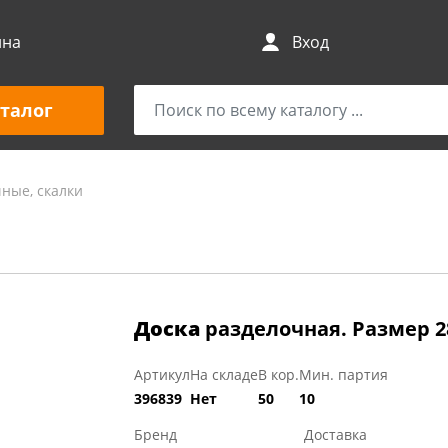
ина
Вход
талог
ные, скалки
Доска
разделочная. Размер 2
Артикул
На складе
В кор.
Мин. партия
396839
Нет
50
10
Бренд
Доставка