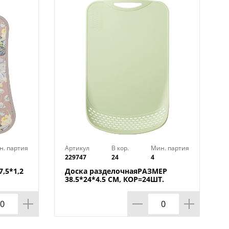
н. партия
Артикул
В кор.
Мин. партия
229747
24
4
,5*1,2
Доска разделочнаяРАЗМЕР
38.5*24*4.5 СМ, КОР=24ШТ.
МАЛ.УП.=12ШТ