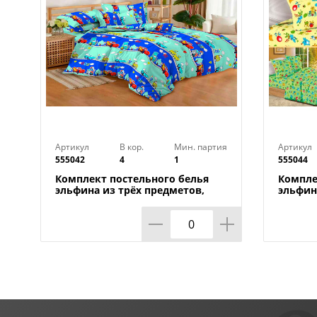
Артикул
В кор.
Мин. партия
Артикул
555042
4
1
555044
Комплект постельного белья
Компле
эльфина из трёх предметов,
эльфин
весёлые гонки
зоопар