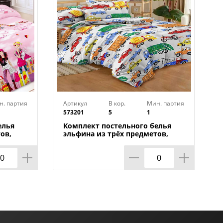
н. партия
Артикул
В кор.
Мин. партия
573201
5
1
елья
Комплект постельного белья
ов,
эльфина из трёх предметов,
машинки