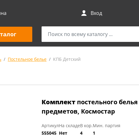
ина
Вход
талог
ь
Постельное белье
КПБ Детский
Комплект
постельного белья
предметов, Космостар
Артикул
На складе
В кор.
Мин. партия
555045
Нет
4
1