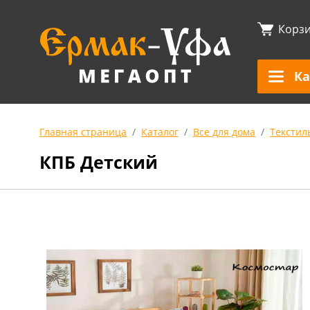
Корз
Ка
Главная страница
Каталог
Все для дома
Текстил
КПБ Детский