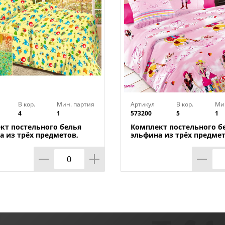
В кор.
Мин. партия
Артикул
В кор.
Ми
4
1
573200
5
1
кт постельного белья
Комплект постельного б
а из трёх предметов,
эльфина из трёх предмет
к
магия