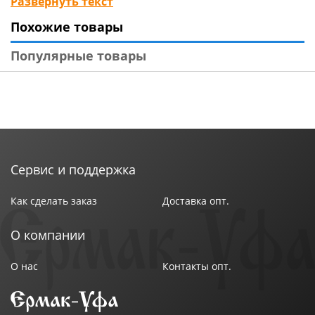
Развернуть текст
Материал изделия: полиэстер, металл, пластмасса
Похожие товары
Вес: 325 гр
Бренд: «Рыжий кот»
Популярные товары
Страна-изготовитель: Россия
Сервис и поддержка
Как сделать заказ
Доставка опт.
О компании
О нас
Контакты опт.