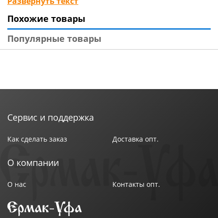
Развернуть текст
на кнопку, закрывается вручную. Изготовлен из
Похожие товары
полимерной пленки (полиоксиэтилен-POE) и
металла, ручка из пластмассы. Диаметр купола 80
Популярные товары
см.
Сервис и поддержка
Как сделать заказ
Доставка опт.
О компании
О нас
Контакты опт.