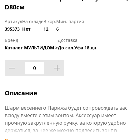
D80см
Артикул
На складе
В кор.
Мин. партия
395373
Нет
12
6
Бренд
Доставка
Каталог МУЛЬТИДОМ >
До скл.Уфа 18 дн.
Описание
Шарм весеннего Парижа будет сопровождать вас
всюду вместе с этим зонтом. Аксессуар имеет
прочную закругленную ручку, за которую удобно
держаться, за нее же можно подвесить зонт в
перевернутом положении. Открывается нажатием