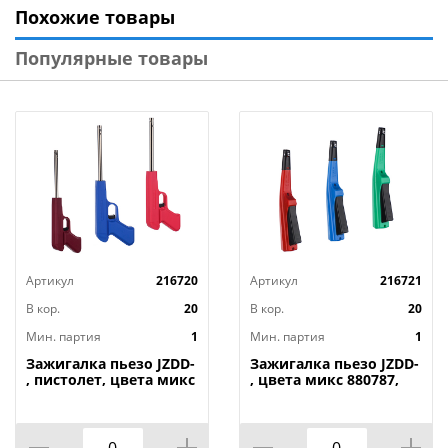
Похожие товары
плиты оптом, на самых выгодных условиях.
Популярные товары
Артикул
216720
Артикул
216721
В кор.
20
В кор.
20
Мин. партия
1
Мин. партия
1
Зажигалка пьезо JZDD-
Зажигалка пьезо JZDD-
, пистолет, цвета микс
, цвета микс 880787,
880786, 1/240
1/200