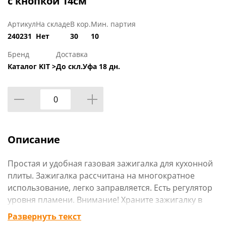
с кнопкой 14см
Артикул
На складе
В кор.
Мин. партия
240231
Нет
30
10
Бренд
Доставка
Каталог KIT >
До скл.Уфа 18 дн.
Описание
Простая и удобная газовая зажигалка для кухонной
плиты. Зажигалка рассчитана на многократное
использование, легко заправляется. Есть регулятор
уровня пламени. Внимание! Храните зажигалку в
надежном месте, недоступном для детей. На нашем
Развернуть текст
сайте вы можете купить зажигалки газовые для