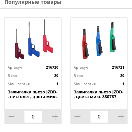
Популярные товары
Страна-изготовитель: Китай
Артикул
216720
Артикул
216721
В кор.
20
В кор.
20
Мин. партия
1
Мин. партия
1
Зажигалка пьезо JZDD-
Зажигалка пьезо JZDD-
, пистолет, цвета микс
, цвета микс 880787,
880786, 1/240
1/200