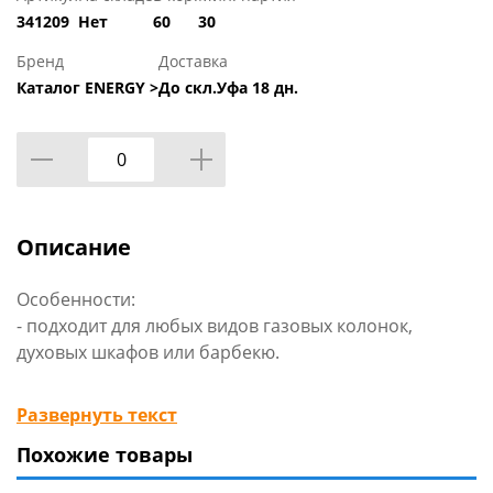
341209
Нет
60
30
Бренд
Доставка
Каталог ENERGY >
До скл.Уфа 18 дн.
Описание
Особенности:
- подходит для любых видов газовых колонок,
духовых шкафов или барбекю.
Технические характеристики:
Развернуть текст
Габариты: 0,3 х 0,065 х 0,043 мм
Похожие товары
Вид упаковки: блистер
Бренд: Energy