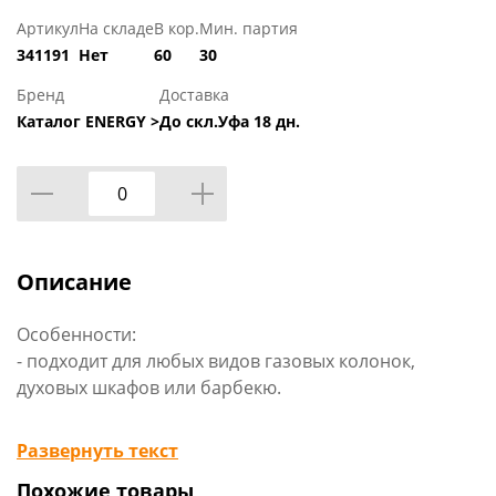
Артикул
На складе
В кор.
Мин. партия
341191
Нет
60
30
Бренд
Доставка
Каталог ENERGY >
До скл.Уфа 18 дн.
Описание
Особенности:
- подходит для любых видов газовых колонок,
духовых шкафов или барбекю.
Технические характеристики:
Развернуть текст
Габариты: 0,283 х 0,069 х 0,02 мм
Похожие товары
Вид упаковки: блистер