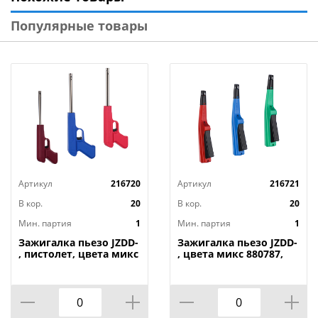
Цвет: красная
Популярные товары
Бренд: HomeStar
Страна-изготовитель: Китай
Артикул
216720
Артикул
216721
В кор.
20
В кор.
20
Мин. партия
1
Мин. партия
1
Зажигалка пьезо JZDD-
Зажигалка пьезо JZDD-
, пистолет, цвета микс
, цвета микс 880787,
880786, 1/240
1/200