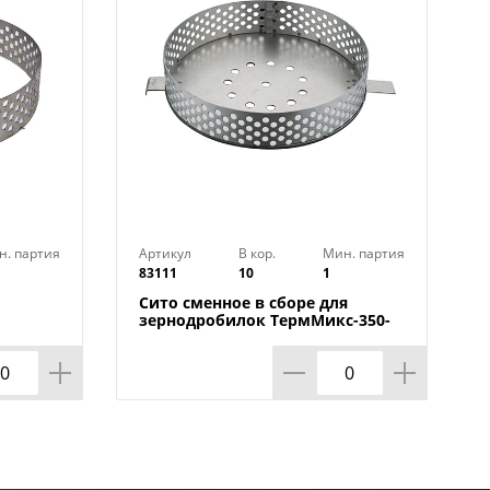
н. партия
Артикул
В кор.
Мин. партия
83111
10
1
Сито сменное в сборе для
зернодробилок ТермМикс-350-
450, Уральские хрюшки,
круглое, 1/1