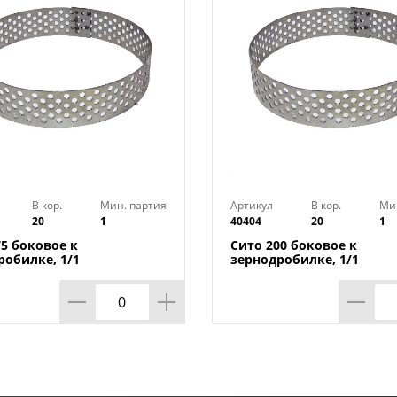
В кор.
Мин. партия
Артикул
В кор.
Ми
20
1
40404
20
1
75 боковое к
Сито 200 боковое к
робилке, 1/1
зернодробилке, 1/1