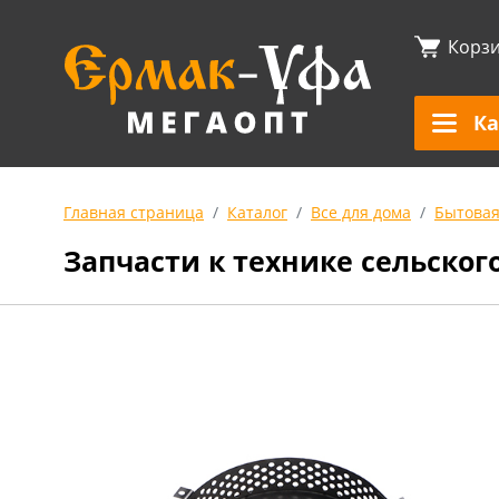
Корз
Ка
Главная страница
Каталог
Все для дома
Бытовая
Запчасти к технике сельског