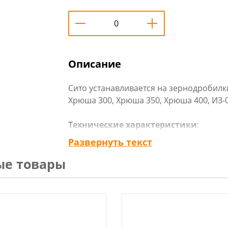
Описание
Сито устанавливается на зернодробилки
Хрюша 300, Хрюша 350, Хрюша 400, ИЗ-0
Технические характеристики
:
Тип: Сито для зернодробилки
Развернуть текст
Диаметр отверстий: 4 мм
ые товары
Страна изготовитель: Россия