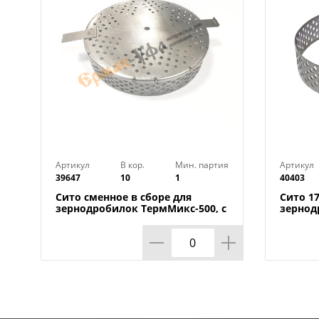
Артикул
В кор.
Мин. партия
Артикул
39647
10
1
40403
Сито сменное в сборе для
Сито 1
зернодробилок ТермМикс-500, с
зернод
двумя лапками, 1/1