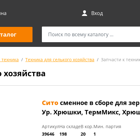
ина
Вход
талог
 техника
Техника для селького хозяйства
Запчасти к техник
о хозяйства
Сито
сменное в сборе для зер
Ур. Хрюшки, ТермМикс, Хрюша
Артикул
На складе
В кор.
Мин. партия
39646
198
20
1