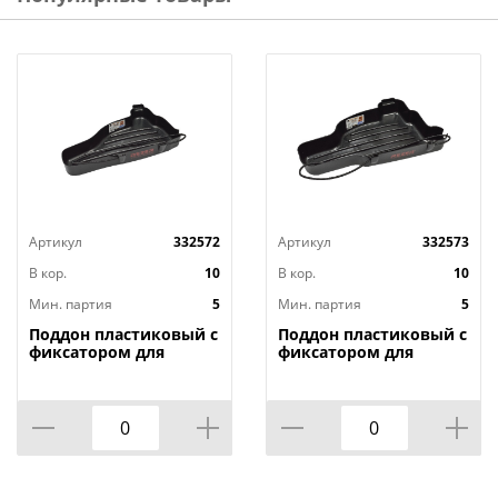
Артикул
332572
Артикул
332573
В кор.
10
В кор.
10
Мин. партия
5
Мин. партия
5
Поддон пластиковый с
Поддон пластиковый с
фиксатором для
фиксатором для
хранения бензопилы
хранения бензопилы
Rezer CST-180
Rezer CST-230