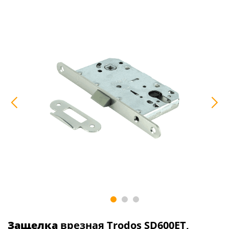
Защелка
врезная Trodos SD600ET,