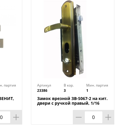
): 60 мм
н. партия
Артикул
В кор.
Мин. партия
23386
3
1
 ЗЕНИТ,
Замок врезной ЗВ-S067-2 на кит.
двери с ручкой правый, 1/16