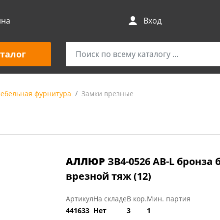
ина
Вход
талог
мебельная фурнитура
Замки врезные
АЛЛЮР
ЗВ4-0526 AB-L бронза 
врезной тяж (12)
Артикул
На складе
В кор.
Мин. партия
441633
Нет
3
1