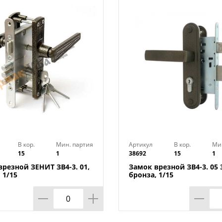
Цвет: Состаренная бронза
Гарантия: 3 года
Класс секретности: 1 класс
Тип механизма секретности: без ц/м
Тип двери: Металлические
Удаление ключевого отверстия (Backset
Межосевое расстояние: 80 мм
Форма ригелей: Круглый
Основное свойство: Аллюр-ВВ
Транспортная упаковка: 1
Вес (брутто): 2.2
Материал корпуса: Сталь
В кор.
Мин. партия
Артикул
В кор.
Ми
15
1
38692
15
1
Наличие защелки : Да
Комплектация ручкой: Да
врезной ЗЕНИТ ЗВ4-3. 01,
Замок врезной ЗВ4-3. 05
 1/15
бронза, 1/15
Класс секретности: 1 класс