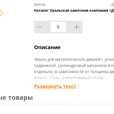
Бренд
Д
Каталог Уральская замочная компания >
Д
Описание
Замок для металлических дверей с уси
задвижкой. Цилиндровый механизм в ко
отдельно, в зависимости от толщины две
ручки - сталь, алюминиевый сплав.
Функция ночной задвижки позволяет за
Развернуть текст
его не возможно открыть снаружи с пом
ые товары
межосевое расстояние - 80 мм.
Технические характеристики: