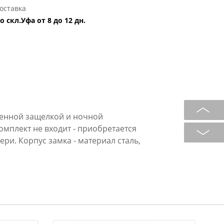
оставка
о скл.Уфа от 8 до 12 дн.
ленной защелкой и ночной
мплект не входит - приобретается
ри. Корпус замка - материал сталь,
крыть замок таким образом, что
ощью ключа. Бэксет - 60 мм,