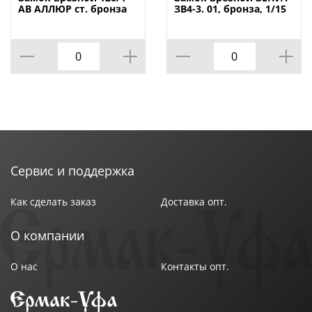
Минимальная фасовка: 1
АВ АЛЛЮР ст. бронза
ЗВ4-3. 01, бронза, 1/15
с/руч, 1/12
Вес (брутто): 1.847
Размер изделия: 137,5х146х30 мм
Материал ключей: Латунь
Вылет ригеля: 40 мм
Покрытие торцевой планки: Гальваника
Цвет торцевой планки: хром
Размер торцевой планки : 34х245 мм
Расстояние между стяжками: 210 мм
Индивидуальная упаковка : Пакет
Сервис и поддержка
Как сделать заказ
Доставка опт.
О компании
О нас
Контакты опт.