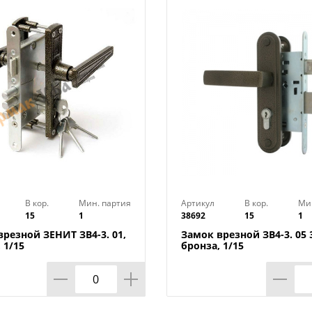
Технические характеристики:
Материал: Металл
Цвет: Никель
Гарантия: 2 года
Класс секретности: 4 класс
Тип механизма секретности: Цилиндро
Удаление ключевого отверстия (Backset)
Межосевое расстояние: 85 мм
Количество ригелей: 3
Форма ригелей: Круглый
Размер ригеля: 16 мм
Основное свойство: Эльбор
В кор.
Мин. партия
Артикул
В кор.
Ми
15
1
38692
15
1
Транспортная упаковка: 1
Минимальная фасовка: 1
врезной ЗЕНИТ ЗВ4-3. 01,
Замок врезной ЗВ4-3. 05
 1/15
бронза, 1/15
Вес (брутто): 1.188
Размер изделия: 100х156,5х22 мм
Материал ключей: Латунь
Вылет ригеля: 26 мм