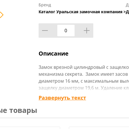
Бренд
Д
Каталог Уральская замочная компания >
Д
Описание
Замок врезной цилиндровый с защелкой
механизма секрета. Замок имеет засов
диаметром 16 мм, с максимальным выл
защелку диаметром 19,6 м. Удаление кл
Межосевое расстояние 85 мм. Количест
Развернуть текст
замка - 100х156,5х22 мм. Комплектация
ые товары
комплект накладок. В одном из ригеле
стержень, обеспечивающий надежную з