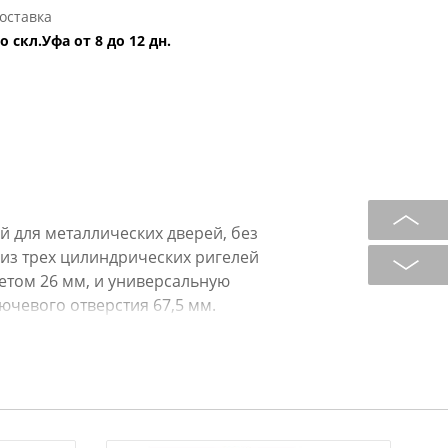
оставка
о скл.Уфа от 8 до 12 дн.
 для металлических дверей, без
 из трех цилиндрических ригелей
етом 26 мм, и универсальную
ючевого отверстия 67,5 мм.
во оборотов ключа - 2. Габариты
 - съемная торцевая планка,
й расположен закаленный стальной
ащиту от перепиливания.