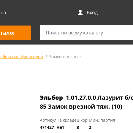
ина
Вход
талог
мебельная фурнитура
Замки врезные
Эльбор
1.01.27.0.0 Лазурит б
85 Замок врезной тяж. (10)
Артикул
На складе
В кор.
Мин. партия
471427
Нет
8
2