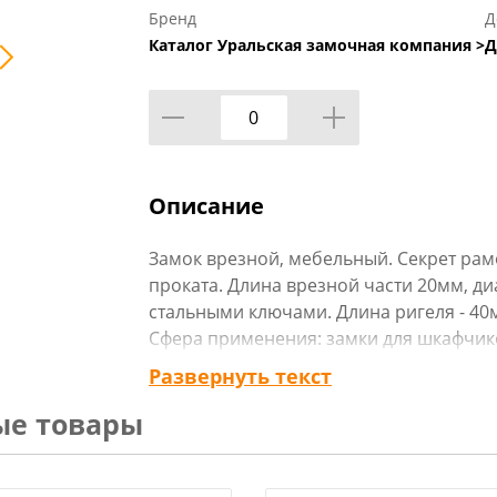
Бренд
Д
Каталог Уральская замочная компания >
Д
Описание
Замок врезной, мебельный. Секрет рам
проката. Длина врезной части 20мм, ди
стальными ключами. Длина ригеля - 40
Сфера применения: замки для шкафчико
хранения, замок защелка для бокса, м
Развернуть текст
ящики, боксы для хранения вещей, элек
ые товары
комбинаций ключа.
Материалы изготовления - цинковый спл