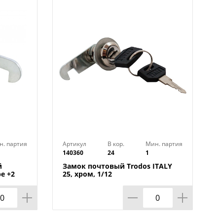
н. партия
Артикул
В кор.
Мин. партия
140360
24
1
й
Замок почтовый Trodos ITALY
е +2
25, хром, 1/12