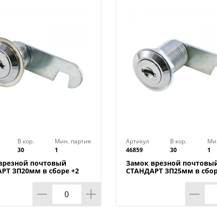
Технические характеристики:
Цвет: Хром
Гарантия: 1 год
Количество ключей: 2
Количество ригелей: 1
Основное свойство: Аллюр-МИ
Транспортная упаковка: 1
Вес (брутто): 0.082
Материал ключей: Сталь
В кор.
Мин. партия
Артикул
В кор.
Ми
30
1
46859
30
1
врезной почтовый
Замок врезной почтовы
РТ ЗП20мм в сборе +2
СТАНДАРТ ЗП25мм в сбор
1/30/600
ключа, 1/30/600