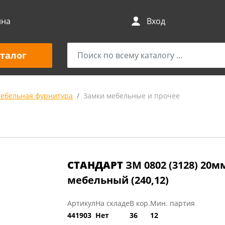
ина
Вход
талог
мебельная фурнитура
Замки мебельные и прочее
СТАНДАРТ
ЗМ 0802 (3128) 20
мебельный (240,12)
Артикул
На складе
В кор.
Мин. партия
441903
Нет
36
12