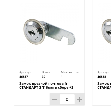
Артикул
В кор.
Мин. партия
Артикул
46857
30
1
46858
Замок врезной почтовый
Замок 
СТАНДАРТ ЗП16мм в сборе +2
СТАНДА
ключа, 1/30/600
ключа, 