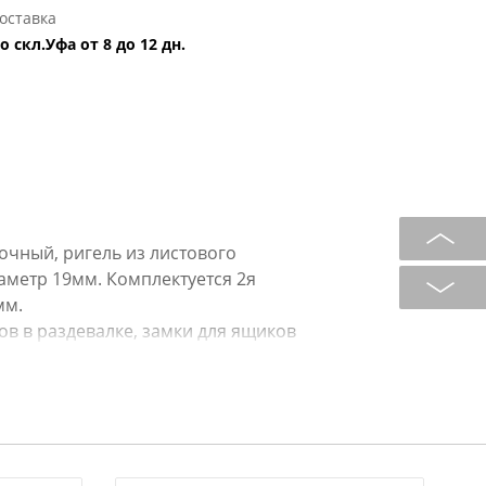
оставка
о скл.Уфа от 8 до 12 дн.
очный, ригель из листового
аметр 19мм. Комплектуется 2я
мм.
в в раздевалке, замки для ящиков
еталлические шкафы, почтовые
трощиты. Секретность - 1024
ав, сталь.