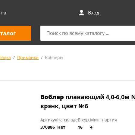
ина
Вход
талог
балка
Приманки
Воблеры
Воблер
плавающий 4,0-6,0м Na
крэнк, цвет №6
Артикул
На складе
В кор.
Мин. партия
370886
Нет
16
4