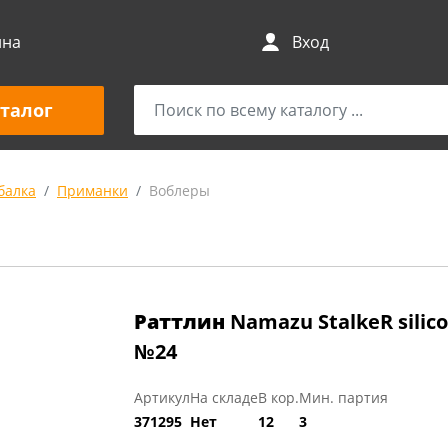
ина
Вход
талог
балка
Приманки
Воблеры
Раттлин
Namazu StalkeR silic
№24
Артикул
На складе
В кор.
Мин. партия
371295
Нет
12
3