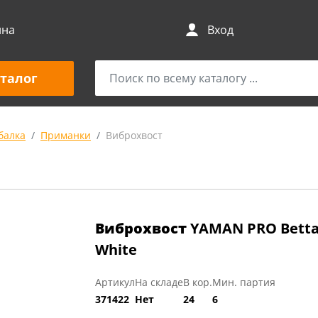
ина
Вход
талог
балка
Приманки
Виброхвост
Виброхвост
YAMAN PRO Betta, 
White
Артикул
На складе
В кор.
Мин. партия
371422
Нет
24
6