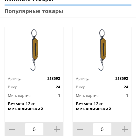
Материал изделия: пластмасса, металл
Популярные товары
Цвет: в ассортименте
Бренд: «Рыжий кот»
Страна-изготовитель: Россия
Артикул
213592
Артикул
213592
В кор.
24
В кор.
24
Мин. партия
1
Мин. партия
1
Безмен 12кг
Безмен 12кг
металлический
металлический
вертикальный,
вертикальный,
1/12/192
1/12/192