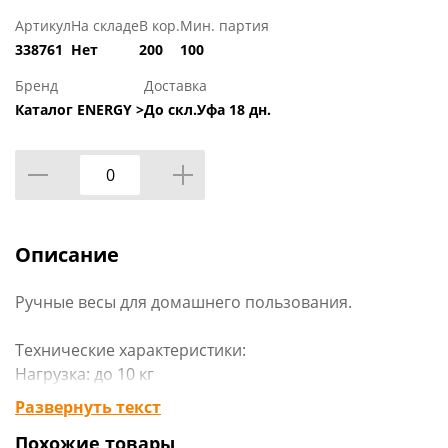
Артикул
На складе
В кор.
Мин. партия
338761
Нет
200
100
Бренд
Доставка
Каталог ENERGY >
До скл.Уфа 18 дн.
Описание
Ручные весы для домашнего пользования.
Технические характеристики:
Нагрузка: до 10 кг
Шкалы: 2 (фунты и кг)
Развернуть текст
Габариты: 0,145 х 0,021 х 0,018 мм
Похожие товары
Вид упаковки: п/э пакет zip-lock со стикером