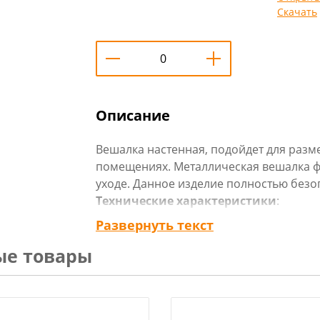
Скачать
Описание
Вешалка настенная, подойдет для раз
помещениях. Металлическая вешалка ф
уходе. Данное изделие полностью безо
Технические характеристики
:
Размеры,мм: 276х215
Развернуть текст
Материал: сталь
ые товары
Цвет: в ассортименте
Бренд: Ника
Страна изготовитель: Россия