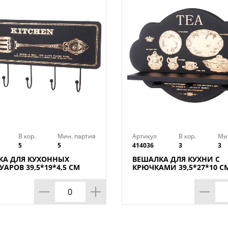
В кор.
Мин. партия
Артикул
В кор.
Ми
5
5
414036
3
3
КА ДЛЯ КУХОННЫХ
ВЕШАЛКА ДЛЯ КУХНИ С
УАРОВ 39,5*19*4,5 СМ
КРЮЧКАМИ 39,5*27*10 С