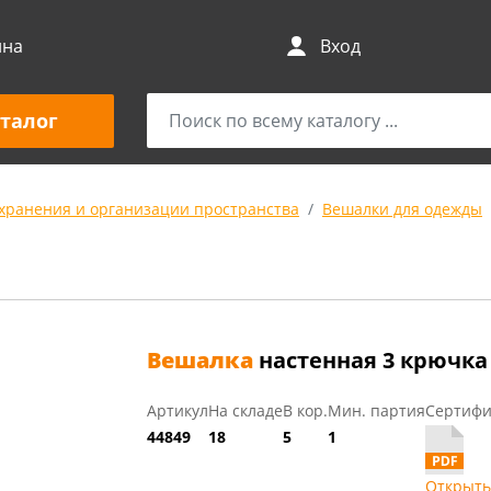
ина
Вход
талог
 хранения и организации пространства
Вешалки для одежды
Вешалка
настенная 3 крючка 
Артикул
На складе
В кор.
Мин. партия
Сертифи
44849
18
5
1
Открыть