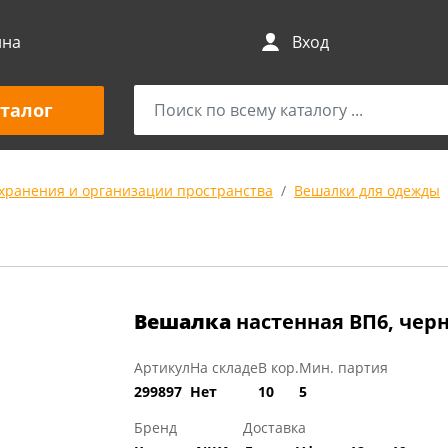
ина
Вход
талог
 хранения и организации пространства
Вешалки для одежды
Вешалка
настенная ВП6, чер
Артикул
На складе
В кор.
Мин. партия
299897
Нет
10
5
Бренд
Доставка