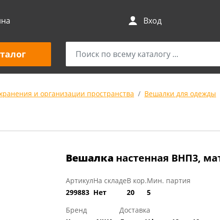
ина
Вход
талог
 хранения и организации пространства
Вешалки для одежды
Вешалка
настенная ВНП3, м
Артикул
На складе
В кор.
Мин. партия
299883
Нет
20
5
Бренд
Доставка