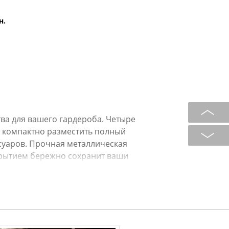
н.
ва для вашего гардероба. Четыре
 компактно разместить полный
ссуаров. Прочная металлическая
крытием бережно сохранит ваши
й и функциональный дизайн
ческое удовольствие. Идеальное
рактичность в деталях.