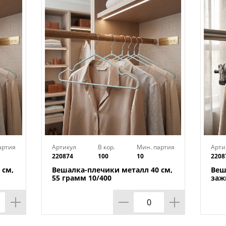
Тип товара : Вешалка плечики
Бренд : VETTA
Материал : Металл, текстиль
Размер упаковки : 40,4х3,5х9,4 см
Размер : 41х42,5х0,38 см
Цвет : Микс
Вес в упаковке : 0,271 кг
В ассортименте : Да
Кол-во секций : 4 уровня
Назначение : Для рубашек, блузок, три
Страна производства : Китай
артия
Артикул
В кор.
Мин. партия
Арти
220874
100
10
2208
 см,
Вешалка-плечики металл 40 см,
Веш
55 грамм 10/400
заж