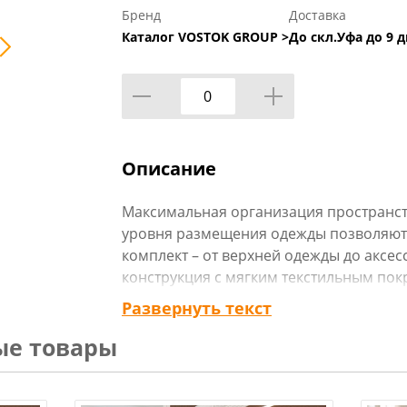
Бренд
Доставка
Каталог VOSTOK GROUP >
До скл.Уфа до 9 д
Описание
Максимальная организация пространст
уровня размещения одежды позволяют
комплект – от верхней одежды до аксе
конструкция с мягким текстильным по
вещи в идеальном состоянии. Стильны
Развернуть текст
превращает процесс хранения в эстети
ые товары
решение для тех, кто ценит порядок и п
Технические характеристики: