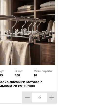
котажа
кул
В кор.
Мин. партия
75
100
10
алка-плечики металл с
имами 28 см 10/400