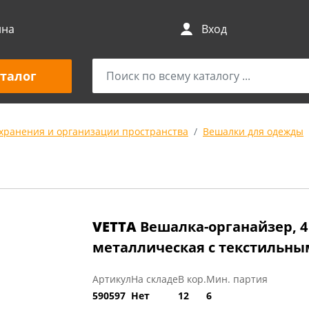
ина
Вход
талог
 хранения и организации пространства
Вешалки для одежды
VETTA
Вешалка-органайзер, 4 
металлическая с текстильн
Артикул
На складе
В кор.
Мин. партия
590597
Нет
12
6