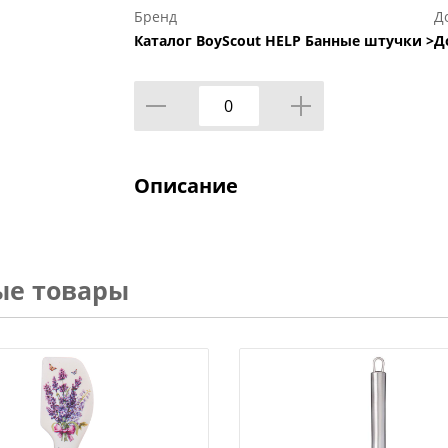
Бренд
Д
Каталог BoyScout HELP Банные штучки >
Д
Описание
ые товары