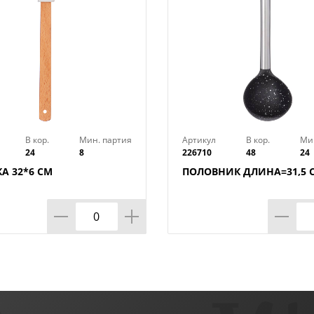
В кор.
Мин. партия
Артикул
В кор.
Ми
24
8
226710
48
24
А 32*6 СМ
ПОЛОВНИК ДЛИНА=31,5 