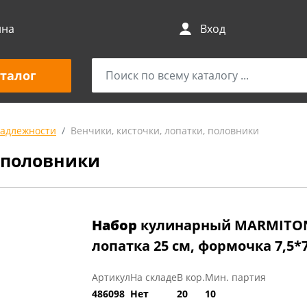
ина
Вход
талог
адлежности
Венчики, кисточки, лопатки, половники
, половники
Набор
кулинарный MARMITON 
лопатка 25 см, формочка 7,5*7
Артикул
На складе
В кор.
Мин. партия
486098
Нет
20
10