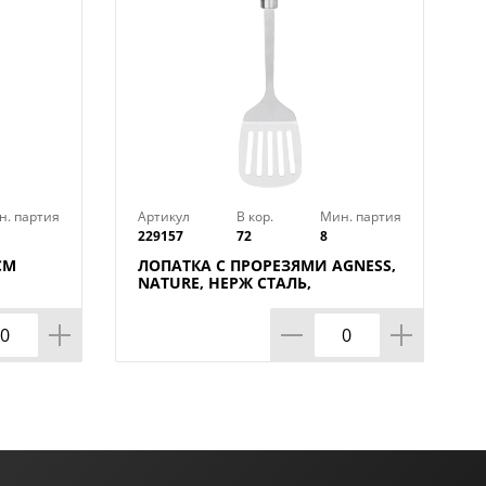
н. партия
Артикул
В кор.
Мин. партия
229157
72
8
СМ
ЛОПАТКА С ПРОРЕЗЯМИ AGNESS,
NATURE, НЕРЖ СТАЛЬ,
МАЛ=12ШТ./КОР=72ШТ.