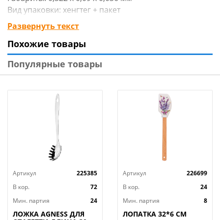
Вид упаковки: хенгтег + пакет
Материал изделия: нейлон
Развернуть текст
Цвет: чёрный
Похожие товары
Бренд: Mallony
Страна-изготовитель: Китай
Популярные товары
Артикул
225385
Артикул
226699
В кор.
72
В кор.
24
Мин. партия
24
Мин. партия
8
ЛОЖКА AGNESS ДЛЯ
ЛОПАТКА 32*6 СМ