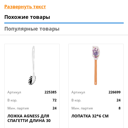
Размер: 24 х 5,2 х 2 см
Развернуть текст
Температурный режим: от -40 °С до +230 °С
Похожие товары
Габариты: 0,075 x 0,291 x 0,018 мм
Вид упаковки: хенгтег
Популярные товары
Материал изделия: силикон, ПС пластик
Бренд: Mallony
Страна-изготовитель: Китай
Артикул
225385
Артикул
226699
В кор.
72
В кор.
24
Мин. партия
24
Мин. партия
8
ЛОЖКА AGNESS ДЛЯ
ЛОПАТКА 32*6 СМ
СПАГЕТТИ ДЛИНА 30
СМ