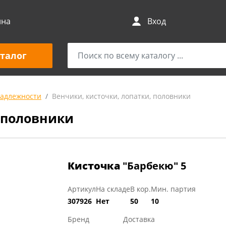
ина
Вход
талог
адлежности
Венчики, кисточки, лопатки, половники
, половники
Кисточка
"Барбекю" 5
Артикул
На складе
В кор.
Мин. партия
307926
Нет
50
10
Бренд
Доставка