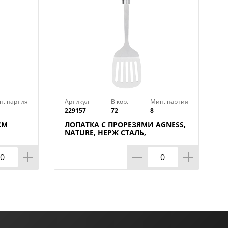
н. партия
Артикул
В кор.
Мин. партия
229157
72
8
СМ
ЛОПАТКА С ПРОРЕЗЯМИ AGNESS,
NATURE, НЕРЖ СТАЛЬ,
МАЛ=12ШТ./КОР=72ШТ.