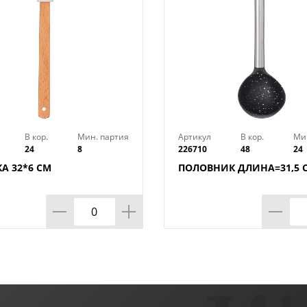
В кор.
Мин. партия
Артикул
В кор.
Ми
24
8
226710
48
24
А 32*6 СМ
ПОЛОВНИК ДЛИНА=31,5 