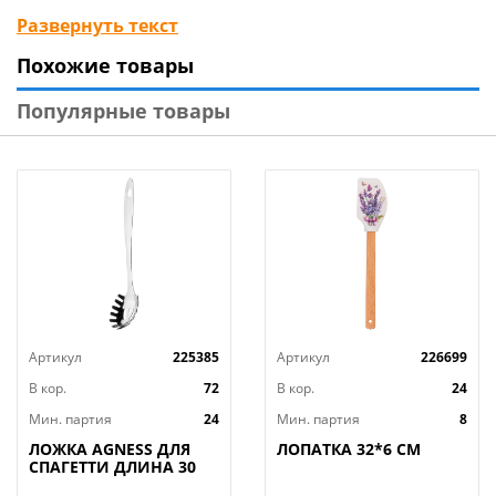
перемешивание, а ручка эргономичной формы
Развернуть текст
позволяет комфортно работать даже с большими
Похожие товары
объемами продуктов. Прочная нержавеющая сталь
гарантирует долговечность и стойкость венчика к
Популярные товары
коррозии, сохраняя его первоначальный вид на
протяжении многих лет использования.
Технические характеристики:
Тип товара : Венчик
Бренд : SATOSHI
Материал : Нержавеющая сталь
Размер упаковки : 29,3х5,7х5,8 см
Цвет : Черный
Артикул
225385
Артикул
226699
Вес в упаковке : 0,13 кг
Страна производства : Китай
В кор.
72
В кор.
24
Мин. партия
24
Мин. партия
8
ЛОЖКА AGNESS ДЛЯ
ЛОПАТКА 32*6 СМ
СПАГЕТТИ ДЛИНА 30
СМ