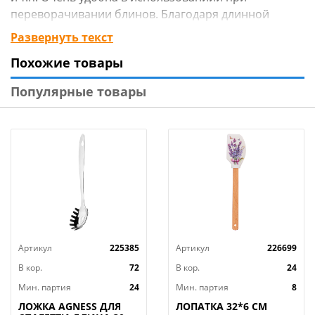
переворачивании блинов. Благодаря длинной
рабочей части лопатки, блины не будут рваться при
Развернуть текст
переворачивании.
Похожие товары
Изготовлено из пластмассы ( нейлон).
Популярные товары
Длина 32 см.
Артикул
225385
Артикул
226699
В кор.
72
В кор.
24
Мин. партия
24
Мин. партия
8
ЛОЖКА AGNESS ДЛЯ
ЛОПАТКА 32*6 СМ