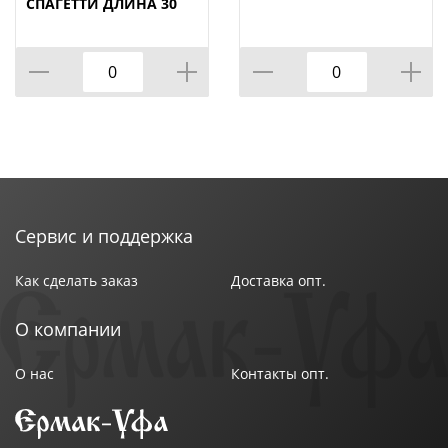
Материал ручки : Нержавеющая сталь
СПАГЕТТИ ДЛИНА 30
СМ
Можно мыть в посудомоечной машине : Да
Размер : 34,5х8 см
Размер упаковки : 8,3х3,9х34,3 см
Цвет : Бежевый
Страна производства : Китай
Сервис и поддержка
Как сделать заказ
Доставка опт.
О компании
О нас
Контакты опт.