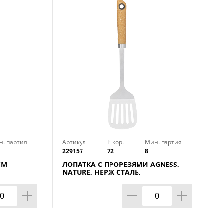
н. партия
Артикул
В кор.
Мин. партия
229157
72
8
СМ
ЛОПАТКА С ПРОРЕЗЯМИ AGNESS,
NATURE, НЕРЖ СТАЛЬ,
МАЛ=12ШТ./КОР=72ШТ.