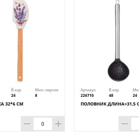
В кор.
Мин. партия
Артикул
В кор.
Ми
24
8
226710
48
24
А 32*6 СМ
ПОЛОВНИК ДЛИНА=31,5 