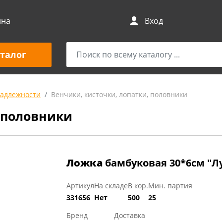
ина
Вход
талог
адлежности
Венчики, кисточки, лопатки, половники
, половники
Ложка
бамбуковая 30*6см "Л
Артикул
На складе
В кор.
Мин. партия
331656
Нет
500
25
Бренд
Доставка