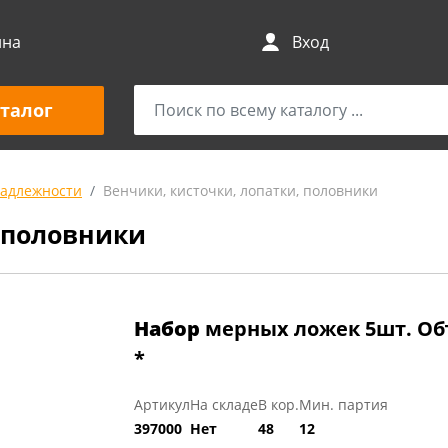
ина
Вход
талог
адлежности
Венчики, кисточки, лопатки, половники
, половники
Набор
мерных ложек 5шт. Объе
*
Артикул
На складе
В кор.
Мин. партия
397000
Нет
48
12