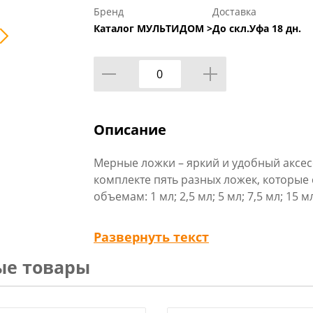
Бренд
Доставка
Каталог МУЛЬТИДОМ >
До скл.Уфа 18 дн.
Описание
Мерные ложки – яркий и удобный аксес
комплекте пять разных ложек, которые
объемам: 1 мл; 2,5 мл; 5 мл; 7,5 мл; 15 м
Используются для приготовления разли
Развернуть текст
требуется строгая дозировка специй ил
ые товары
продуктов. С этим набором вы сможете
продуктов вручную.