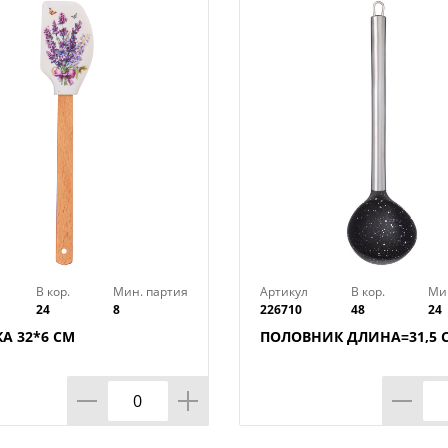
После применения вымыть мягкой щетк
использованием жидких моющих средс
Изготовлено из пластмассы (ABS).
В кор.
Мин. партия
Артикул
В кор.
Ми
24
8
226710
48
24
А 32*6 СМ
ПОЛОВНИК ДЛИНА=31,5 