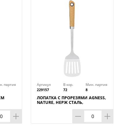
ой или губкой, можно с
тв.
н. партия
Артикул
В кор.
Мин. партия
229157
72
8
СМ
ЛОПАТКА С ПРОРЕЗЯМИ AGNESS,
NATURE, НЕРЖ СТАЛЬ,
МАЛ=12ШТ./КОР=72ШТ.