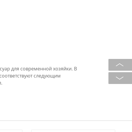
суар для современной хозяйки. В
 соответствуют следующим
л.
чных блюд и выпечки, где
и других сыпучих, или жидких
 забыть о кропотливых замерах