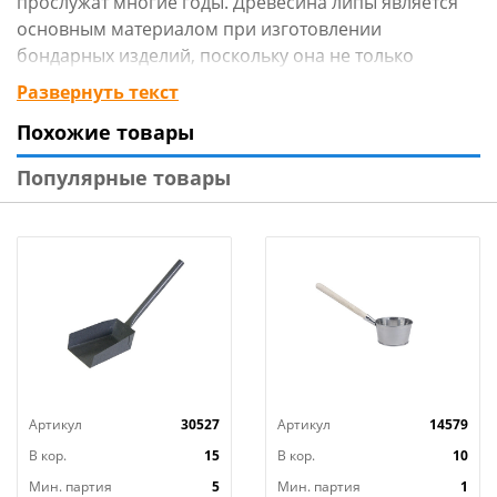
прослужат многие годы. Древесина липы является
основным материалом при изготовлении
бондарных изделий, поскольку она не только
обладает уникальными целебными свойствами, но и
Развернуть текст
способна сохранять комфортную температуру в
Похожие товары
самой жаркой парной. Вид индивидуальной
упаковки: отсутствует и пр.
Популярные товары
Артикул
30527
Артикул
14579
В кор.
15
В кор.
10
Мин. партия
5
Мин. партия
1