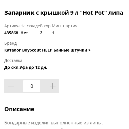
Запарник
с крышкой 9 л "Hot Pot" липа
Артикул
На складе
В кор.
Мин. партия
435868
Нет
2
1
Бренд
Каталог BoyScout HELP Банные штучки >
Доставка
До скл.Уфа до 12 дн.
Описание
Бондарные изделия выполненные из липы,