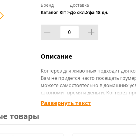
Бренд
Доставка
Каталог KIT >
До скл.Уфа 18 дн.
Описание
Когтерез для животных подходит для к
Вам не придется часто посещать груме
можете самостоятельно в домашних ус
сэкономит время и деньги. Когтерез пр
выполнен из нержавеющей стали и име
Развернуть текст
резиновыми вставками и упором для п
ые товары
из рук. С помощью пилки для когтей В