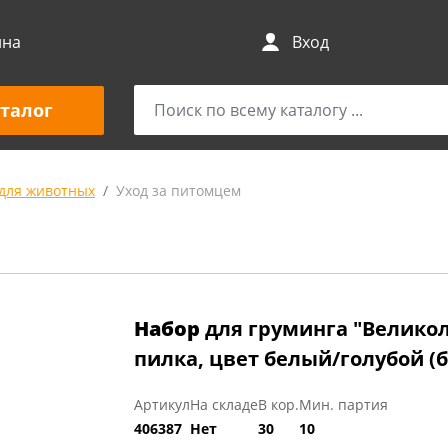
ина
Вход
талог
для животных
Уход за питомцем
Набор
для груминга "Великол
пилка, цвет белый/голубой (б
Артикул
На складе
В кор.
Мин. партия
406387
Нет
30
10