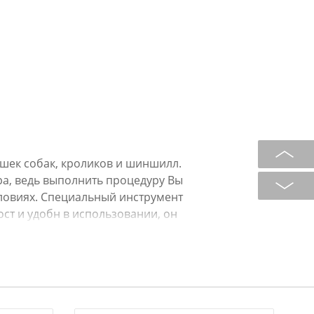
ошек собак, кроликов и шиншилл.
ра, ведь выполнить процедуру Вы
ловиях. Специальный инструмент
ост и удобн в использовании, он
ет эргономичные ручки с
альцев, поэтому не выскальзывают
ы завершите результат шлифовкой.