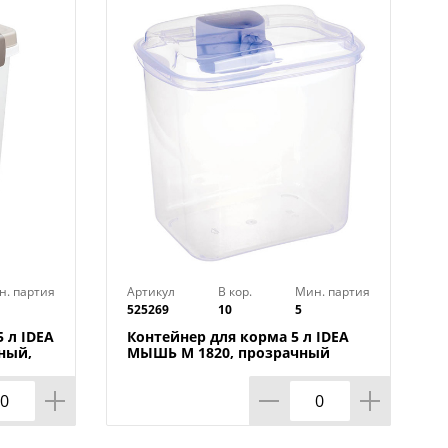
н. партия
Артикул
В кор.
Мин. партия
525269
10
5
 л IDEA
Контейнер для корма 5 л IDEA
ный,
МЫШЬ М 1820, прозрачный