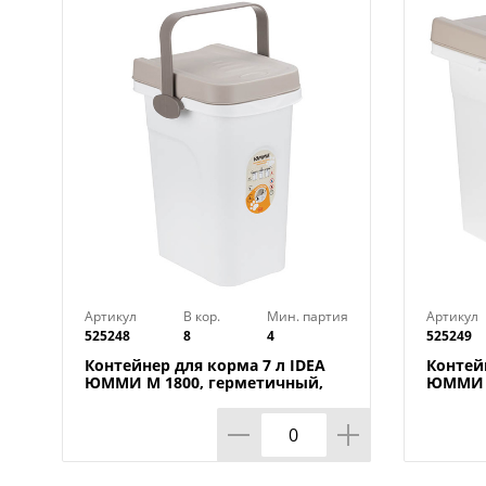
Артикул
В кор.
Мин. партия
Артикул
525248
8
4
525249
Контейнер для корма 7 л IDEA
Контей
ЮММИ М 1800, герметичный,
ЮММИ М
капучино
капучи