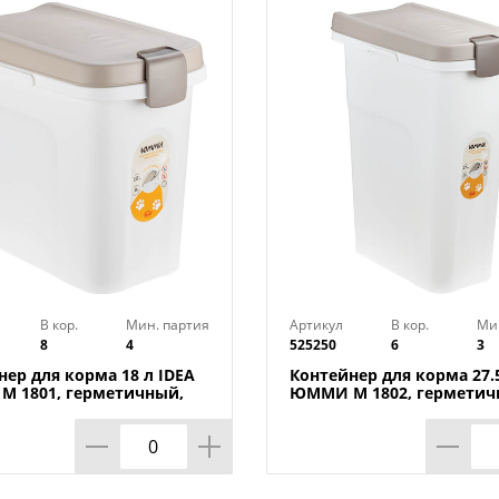
В кор.
Мин. партия
Артикул
В кор.
Ми
8
4
525250
6
3
нер для корма 18 л IDEA
Контейнер для корма 27.5
 1801, герметичный,
ЮММИ М 1802, герметич
но
капучино