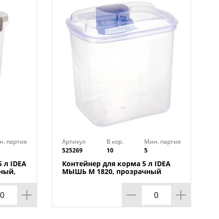
н. партия
Артикул
В кор.
Мин. партия
525269
10
5
 л IDEA
Контейнер для корма 5 л IDEA
ный,
МЫШЬ М 1820, прозрачный