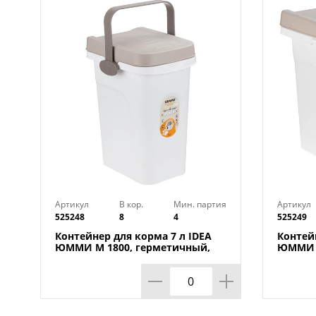
Артикул
В кор.
Мин. партия
Артикул
525248
8
4
525249
Контейнер для корма 7 л IDEA
Контей
ЮММИ М 1800, герметичный,
ЮММИ М
капучино
капучи