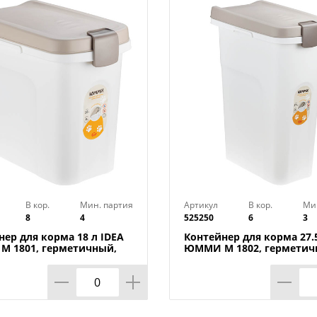
В кор.
Мин. партия
Артикул
В кор.
Ми
8
4
525250
6
3
нер для корма 18 л IDEA
Контейнер для корма 27.5
 1801, герметичный,
ЮММИ М 1802, герметич
но
капучино