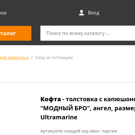
ина
Вход
талог
для животных
Уход за питомцем
Кофта
- толстовка с капюшон
"МОДНЫЙ БРО", ангел, размер
Ultramarine
Артикул
На складе
В кор.
Мин. партия