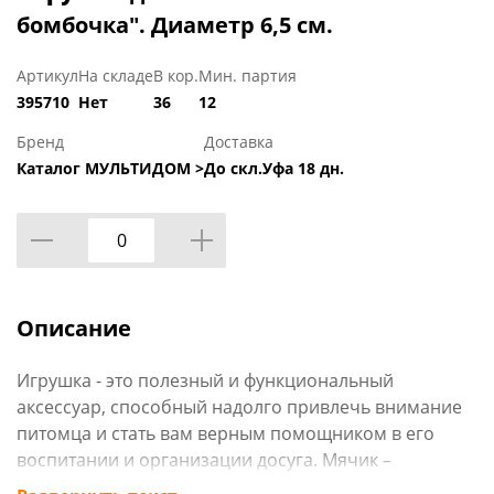
бомбочка". Диаметр 6,5 см.
Артикул
На складе
В кор.
Мин. партия
395710
Нет
36
12
Бренд
Доставка
Каталог МУЛЬТИДОМ >
До скл.Уфа 18 дн.
Описание
Игрушка - это полезный и функциональный
аксессуар, способный надолго привлечь внимание
питомца и стать вам верным помощником в его
воспитании и организации досуга. Мячик –
традиционная и одна из самых любимых игрушек у