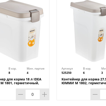
В кор.
Мин. партия
Артикул
В кор.
Ми
8
4
525250
6
3
нер для корма 18 л IDEA
Контейнер для корма 27.5
 1801, герметичный,
ЮММИ М 1802, герметич
но
капучино