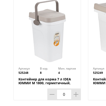
Артикул
В кор.
Мин. партия
Артикул
525248
8
4
525249
Контейнер для корма 7 л IDEA
Контей
ЮММИ М 1800, герметичный,
ЮММИ М
капучино
капучи