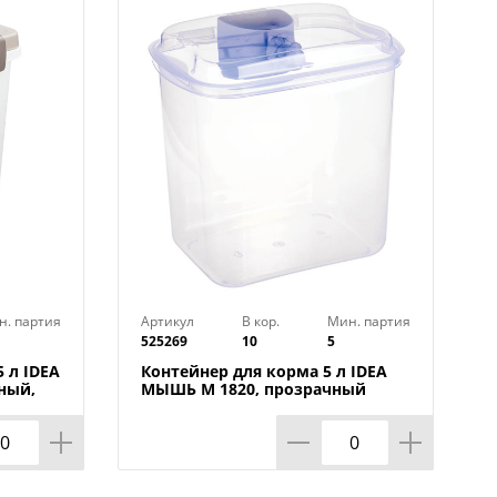
н. партия
Артикул
В кор.
Мин. партия
525269
10
5
 л IDEA
Контейнер для корма 5 л IDEA
ный,
МЫШЬ М 1820, прозрачный