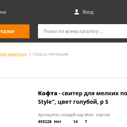
ина
Вход
талог
для животных
Уход за питомцем
Кофта
- свитер для мелких п
Style", цвет голубой, р S
Артикул
На складе
В кор.
Мин. партия
459228
Нет
14
7