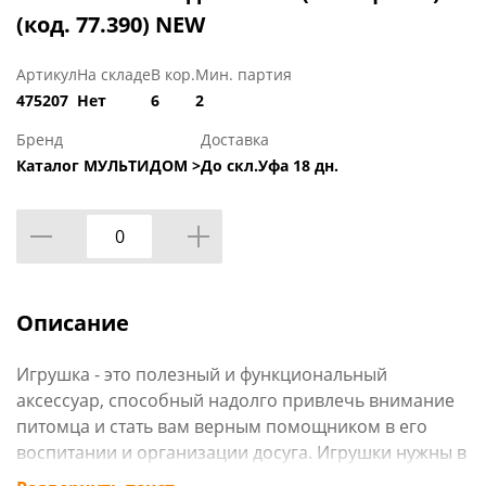
(код. 77.390) NEW
Артикул
На складе
В кор.
Мин. партия
475207
Нет
6
2
Бренд
Доставка
Каталог МУЛЬТИДОМ >
До скл.Уфа 18 дн.
Описание
Игрушка - это полезный и функциональный
аксессуар, способный надолго привлечь внимание
питомца и стать вам верным помощником в его
воспитании и организации досуга. Игрушки нужны в
любом возрасте: во время игры получают важные