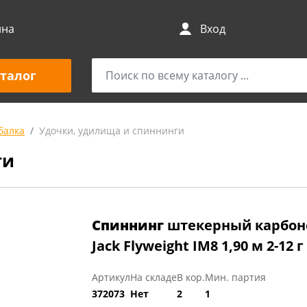
ина
Вход
талог
балка
Удочки, удилища и спиннинги
ги
Спиннинг
штекерный карбоно
Jack Flyweight IM8 1,90 м 2-12 г
Артикул
На складе
В кор.
Мин. партия
372073
Нет
2
1