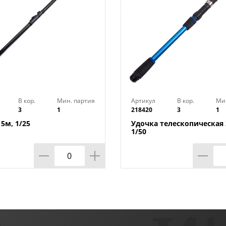
В кор.
Мин. партия
Артикул
В кор.
Ми
3
1
218420
3
1
5м, 1/25
Удочка телескопическая 2
1/50