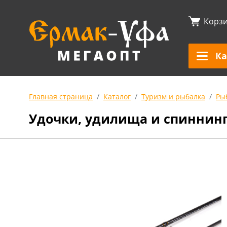
Корз
Ка
Главная страница
Каталог
Туризм и рыбалка
Ры
Удочки, удилища и спиннин