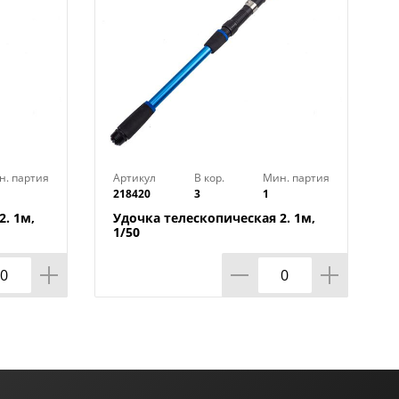
н. партия
Артикул
В кор.
Мин. партия
218420
3
1
. 1м,
Удочка телескопическая 2. 1м,
1/50