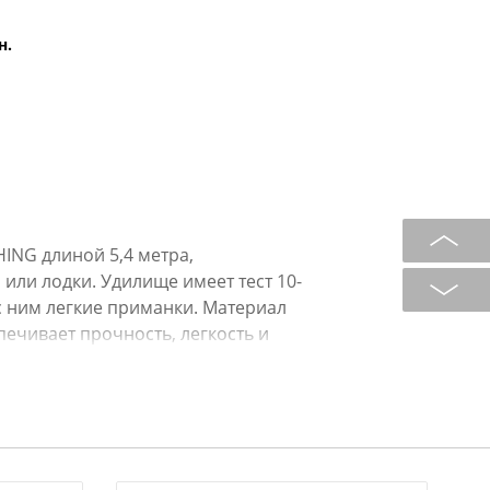
н.
ING длиной 5,4 метра,
или лодки. Удилище имеет тест 10-
с ним легкие приманки. Материал
печивает прочность, легкость и
для лески и катушкодержателем для
ехол для хранения и переноски