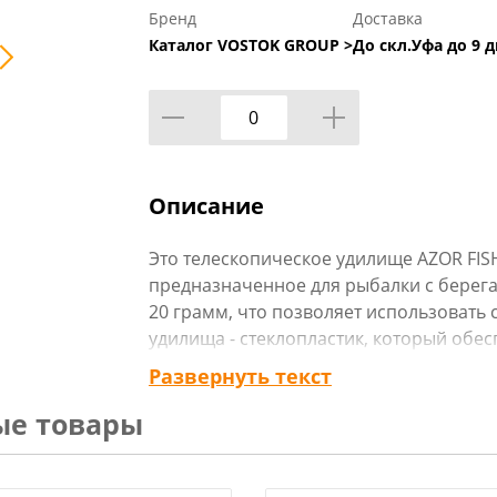
Бренд
Доставка
Каталог VOSTOK GROUP >
До скл.Уфа до 9 д
Описание
Это телескопическое удилище AZOR FISH
предназначенное для рыбалки с берега 
20 грамм, что позволяет использовать 
удилища - стеклопластик, который обес
гибкость. Удилище оснащено кольцами 
Развернуть текст
установки катушки. В комплекте идет ч
ые товары
удилища.
Технические характеристики: