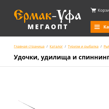
Корз
Ка
Главная страница
Каталог
Туризм и рыбалка
Ры
Удочки, удилища и спиннин