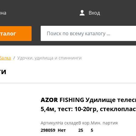
ина
Вход
талог
балка
Удочки, удилища и спиннинги
ги
AZOR
FISHING Удилище телес
5,4м, тест: 10-20гр, стеклопла
Артикул
На складе
В кор.
Мин. партия
298059
Нет
25
5