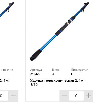
н. партия
Артикул
В кор.
Мин. партия
218420
3
1
. 1м,
Удочка телескопическая 2. 1м,
1/50