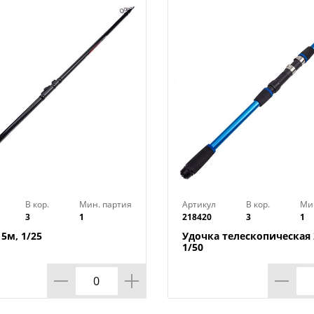
Тип товара : Удилище телескопическое
Бренд : AZOR FISHING
Материал : Стеклопластик
Размер упаковки : 41,1х3,6х3,6 см
Тест : 10-20 г
Размер : 5,4 м
Цвет : Черный
Вес в упаковке : 0,353 кг
Нагрузка на излом, кг : 1,2
Страна производства : Китай
В кор.
Мин. партия
Артикул
В кор.
Ми
3
1
218420
3
1
5м, 1/25
Удочка телескопическая 2
1/50