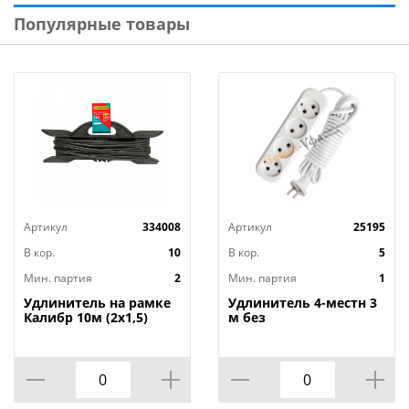
Популярные товары
Артикул
334008
Артикул
25195
В кор.
10
В кор.
5
Мин. партия
2
Мин. партия
1
Удлинитель на рамке
Удлинитель 4-местн 3
Калибр 10м (2х1,5)
м без
заземленияУниверсал
E-204 ПВС 2х0,75 мм²,
1/40