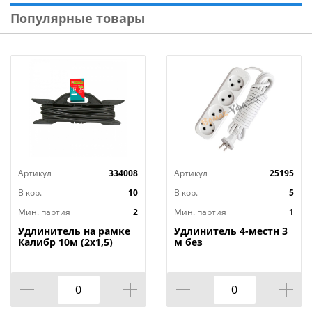
Популярные товары
Артикул
334008
Артикул
25195
В кор.
10
В кор.
5
Мин. партия
2
Мин. партия
1
Удлинитель на рамке
Удлинитель 4-местн 3
Калибр 10м (2х1,5)
м без
заземленияУниверсал
E-204 ПВС 2х0,75 мм²,
1/40