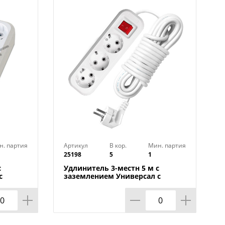
н. партия
Артикул
В кор.
Мин. партия
25198
5
1
с
Удлинитель 3-местн 5 м с
с
заземлением Универсал с
², 1/45
выключ. S-303 ПВС 3х1 мм², 1/40