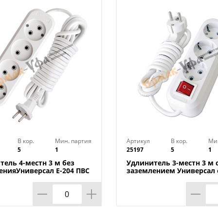
В кор.
Мин. партия
Артикул
В кор.
Ми
5
1
25197
5
1
тель 4-местн 3 м без
Удлинитель 3-местн 3 м 
енияУниверсал E-204 ПВС
заземлением Универсал 
мм², 1/40
выключ. S-303 ПВС 3х1 мм