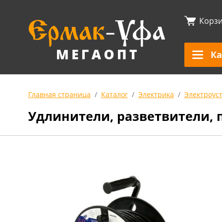
Корз
Ка
Главная страница
Каталог
Электрика
Электроус
Удлинители, разветвители, 