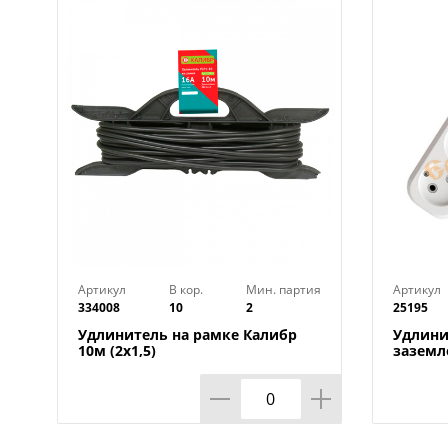
Артикул
В кор.
Мин. партия
Артикул
334008
10
2
25195
Удлинитель на рамке Калибр
Удлини
10м (2х1,5)
заземл
2х0,75 