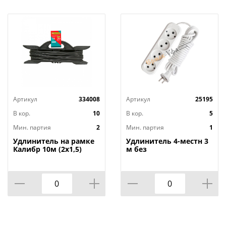
Артикул
334008
Артикул
25195
В кор.
10
В кор.
5
Мин. партия
2
Мин. партия
1
Удлинитель на рамке
Удлинитель 4-местн 3
Калибр 10м (2х1,5)
м без
заземленияУниверсал
E-204 ПВС 2х0,75 мм²,
1/40