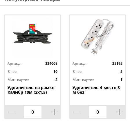
Артикул
334008
Артикул
25195
В кор.
10
В кор.
5
Мин. партия
2
Мин. партия
1
Удлинитель на рамке
Удлинитель 4-местн 3
Калибр 10м (2х1,5)
м без
заземленияУниверсал
E-204 ПВС 2х0,75 мм²,
1/40