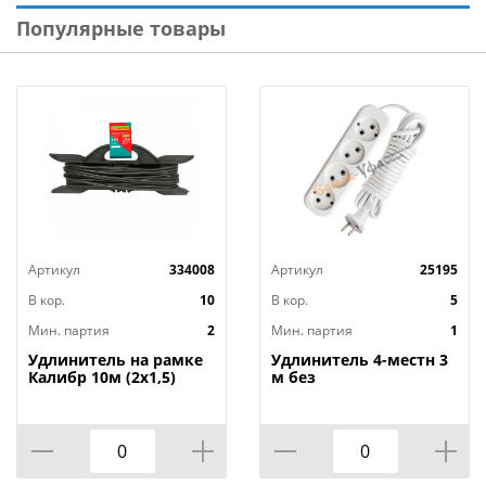
Популярные товары
Артикул
334008
Артикул
25195
В кор.
10
В кор.
5
Мин. партия
2
Мин. партия
1
Удлинитель на рамке
Удлинитель 4-местн 3
Калибр 10м (2х1,5)
м без
заземленияУниверсал
E-204 ПВС 2х0,75 мм²,
1/40