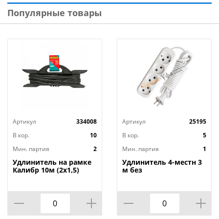
Популярные товары
Артикул
334008
Артикул
25195
В кор.
10
В кор.
5
Мин. партия
2
Мин. партия
1
Удлинитель на рамке
Удлинитель 4-местн 3
Калибр 10м (2х1,5)
м без
заземленияУниверсал
E-204 ПВС 2х0,75 мм²,
1/40