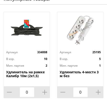
Артикул
334008
Артикул
25195
В кор.
10
В кор.
5
Мин. партия
2
Мин. партия
1
Удлинитель на рамке
Удлинитель 4-местн 3
Калибр 10м (2х1,5)
м без
заземленияУниверсал
E-204 ПВС 2х0,75 мм²,
1/40